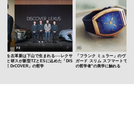
を左
革新は下山で生まれる──レクサ
「フランク ミュラー」のヴァン
“ス
と研
スが新型TZとESに込めた「DIS
ガード スリム スフマートで”時
ダイ
 Dr
COVER」の哲学
の哲学者”の美学に触れる
明！
本質