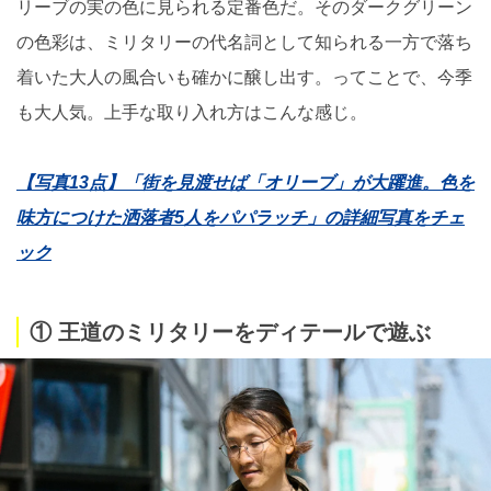
リーブの実の色に見られる定番色だ。そのダークグリーン
の色彩は、ミリタリーの代名詞として知られる一方で落ち
着いた大人の風合いも確かに醸し出す。ってことで、今季
も大人気。上手な取り入れ方はこんな感じ。
【写真13点】「街を見渡せば「オリーブ」が大躍進。色を
味方につけた洒落者5人をパパラッチ」の詳細写真をチェ
ック
① 王道のミリタリーをディテールで遊ぶ