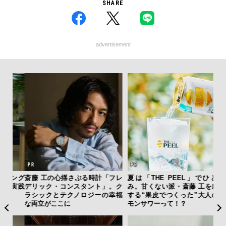
SHARE
advertisement
ング
斎藤 工の心揺さぶる時計「フレ
夏は「THE PEEL」でひと涼
【ム
実践
デリック・コンスタント」。ク
み。甘くない派・斎藤 工を虜に
テー
ラシックとテクノロジーの幸福
する“果皮でつくった”大人のレ
ォッ
な両立がここに
モンサワーって！？
店初