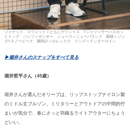
ジャケット、スウェット＝ともにデリシャス Tシャツ＝サーパスホッ
トドッグ パンツ＝ガンホー シューズ＝ニューバランス 眼鏡＝ジン
ズ×スノーピーク 腕時計＝ロレックス リング＝テンダーロイン
▶︎堀井さんのスナップをすべて見る
堀井哲平さん（45歳）
堀井さんが選んだオリーブは、リップストップナイロン製
のミドル丈ブルゾン。ミリタリーとアウトドアの中間的佇
まいが気分で、春にさっと羽織るライトアウターにちょう
どいい。