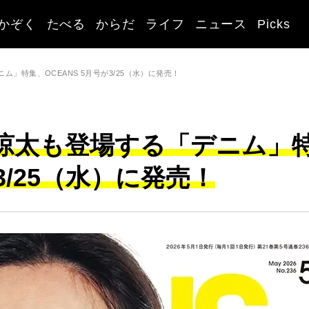
かぞく
たべる
からだ
ライフ
ニュース
Picks
」特集、OCEANS 5月号が3/25（水）に発売！
涼太も登場する「デニム」
3/25（水）に発売！