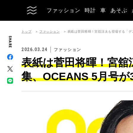
ファッション
時計
車
あそぶ
トップ
ファッション
表紙は菅田将暉！宮舘涼太も登場する「デニム
SHARE
2026.03.24
ファッション
表紙は菅田将暉！宮舘
集、OCEANS 5月号が