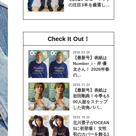
の注目3本を厳選して
穿き比べてみた
Check It Out！
2026.02.24
【最新号】表紙は
Number_i・岸 優
太さん！ 2026年春
の...
2025.11.22
【最新号】表紙は
岩田剛典！今季も5
00人超をスナップ
した街角パパ...
2025.10.23
北川景子がOCEAN
Sに初登場！ 女性
初のカバーを飾る1