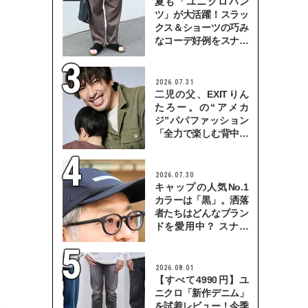
夏も「ユニクロパン
ツ」が大活躍！スラッ
クス＆ショーツの巧み
なコーデ好例をスナッ
プで
2026.07.31
二児の父、EXITりん
たろー。の“アメカ
ジ”パパファッション
「全力で楽しむ背中を
見せていきたい」
2026.07.30
キャップの人気No.1
カラーは「黒」。洒落
者たちはどんなブラン
ドを愛用中？ スナッ
プで検証！
2026.08.01
【すべて4990円】ユ
ニクロ「新作デニム」
を試着レビュー！今季