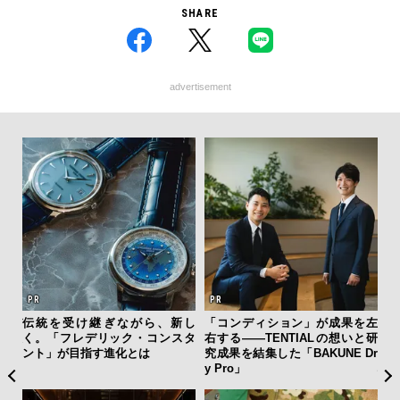
SHARE
advertisement
を左
日本代表の本格ダイバーズ！ セ
斎藤 工の心揺さぶる時計「フレ
“ス
いと研
イコー プロスペックス「マリン
デリック・コンスタント」。ク
ダイ
 Dr
マスター」で腕元に品格と冒険
ラシックとテクノロジーの幸福
明
心を
な両立がここに
本