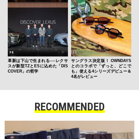
AYS
内
こで
の
ー＆
す
RECOMMENDED