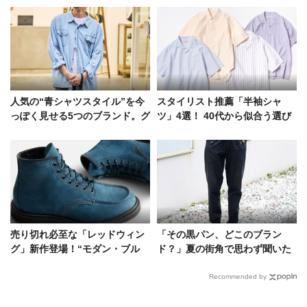
人気の“青シャツスタイル”を今
スタイリスト推薦「半袖シャ
っぽく見せる5つのブランド。グ
ツ」4選！ 40代から似合う選び
ラフペーパー、フレッシュサー
方＆大人の着こなしルール
ビス
売り切れ必至な「レッドウィン
「その黒パン、どこのブラン
グ」新作登場！“モダン・ブル
ド？」夏の街角で思わず聞いた
ー”に染まったクラシックモック
洒脱なコーデ5選
を見逃すな
Recommended by