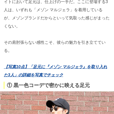
イトにおいて足元は、仕上げの一手だ。ここに登場する3
人は、いずれも「メゾン マルジェラ」を着用している
が、メゾンブランドだからといって気取った感じがまった
くない。
その肩肘張らない感性こそ、彼らの魅力を引き立ててい
る。
【写真10点】「足元に『メゾン マルジェラ』を取り入れ
た3人」の詳細を写真でチェック
① 黒一色コーデで密かに映える足元