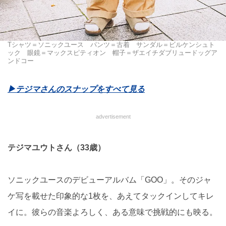
Tシャツ＝ソニックユース パンツ＝古着 サンダル＝ビルケンシュト
ック 眼鏡＝マックスピティオン 帽子＝ザエイチダブリュードッグア
ンドコー
▶︎テジマさんのスナップをすべて見る
advertisement
テジマユウトさん（33歳）
ソニックユースのデビューアルバム「GOO」。そのジャ
ケ写を載せた印象的な1枚を、あえてタックインしてキレ
イに。彼らの音楽よろしく、ある意味で挑戦的にも映る。