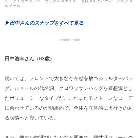
ジニアドガーメンツ サンダル＝ナイキ 眼鏡＝ギュパール バッグ＝
ルメール
▶︎田中さんのスナップをすべて見る
advertisement
田中浩幸さん（63歳）
続いては、フロントで大きな存在感を放つショルダーバッ
グ。ルメールの代名詞、クロワッサンバッグを着想源とし
たボリューミーなタイプだ。これまたモノトーンなコーデ
に合わせているのが効果的で、全体を立体的に奥行きのあ
る表情へと導いている。
また、他の小物選びもなかなか秀逸で、個性派フレームの