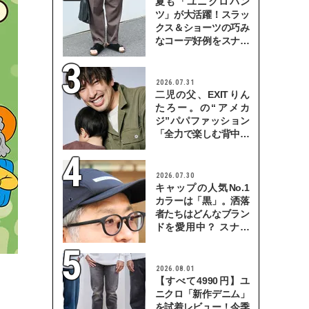
夏も「ユニクロパン
ツ」が大活躍！スラッ
クス＆ショーツの巧み
なコーデ好例をスナッ
プで
2026.07.31
二児の父、EXITりん
たろー。の“アメカ
ジ”パパファッション
「全力で楽しむ背中を
見せていきたい」
2026.07.30
キャップの人気No.1
カラーは「黒」。洒落
者たちはどんなブラン
ドを愛用中？ スナッ
プで検証！
2026.08.01
【すべて4990円】ユ
ニクロ「新作デニム」
を試着レビュー！今季