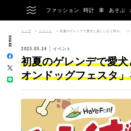
ファッション
時計
車
あそぶ
トップ
イベント
初夏のゲレンデで愛犬と楽しいひと時を。「トラ
SHARE
2025.05.24
イベント
初夏のゲレンデで愛犬
オンドッグフェスタ」を