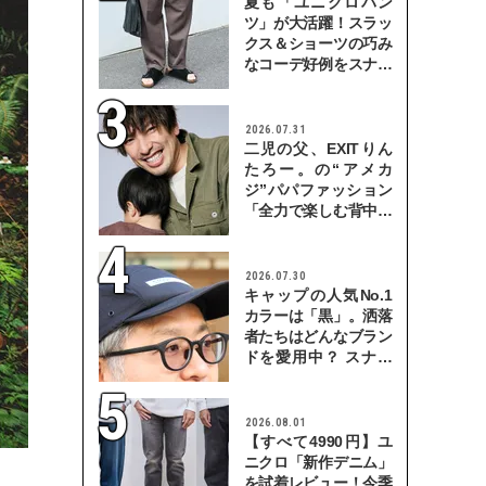
夏も「ユニクロパン
ツ」が大活躍！スラッ
クス＆ショーツの巧み
なコーデ好例をスナッ
プで
2026.07.31
二児の父、EXITりん
たろー。の“アメカ
ジ”パパファッション
「全力で楽しむ背中を
見せていきたい」
2026.07.30
キャップの人気No.1
カラーは「黒」。洒落
者たちはどんなブラン
ドを愛用中？ スナッ
プで検証！
2026.08.01
【すべて4990円】ユ
ニクロ「新作デニム」
を試着レビュー！今季