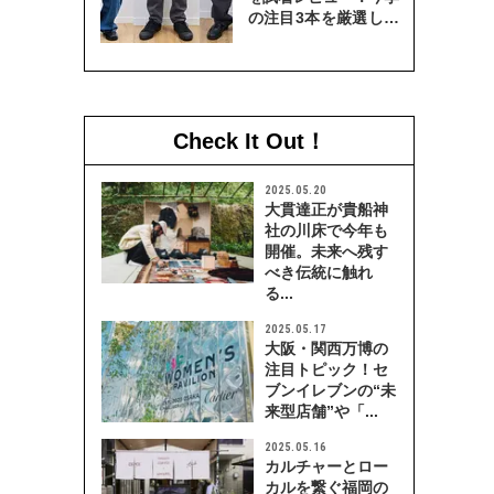
の注目3本を厳選して
穿き比べてみた
Check It Out！
2025.05.20
大貫達正が貴船神
社の川床で今年も
開催。未来へ残す
べき伝統に触れ
る...
2025.05.17
大阪・関西万博の
注目トピック！セ
ブンイレブンの“未
来型店舗”や「...
2025.05.16
カルチャーとロー
カルを繋ぐ福岡の