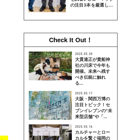
の注目3本を厳選して
穿き比べてみた
Check It Out！
2025.05.20
大貫達正が貴船神
社の川床で今年も
開催。未来へ残す
べき伝統に触れ
る...
2025.05.17
大阪・関西万博の
注目トピック！セ
ブンイレブンの“未
来型店舗”や「...
2025.05.16
カルチャーとロー
カルを繋ぐ福岡の