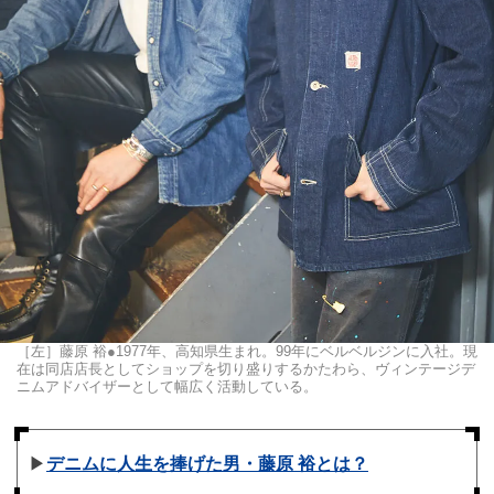
［左］藤原 裕●1977年、高知県生まれ。99年にベルベルジンに入社。現
在は同店店長としてショップを切り盛りするかたわら、ヴィンテージデ
ニムアドバイザーとして幅広く活動している。
▶︎
デニムに人生を捧げた男・藤原 裕とは？