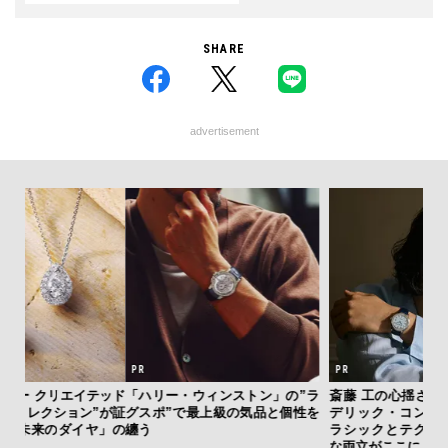
SHARE
advertisement
テッド
「ハリー・ウィンストン」の”ラ
斎藤 工の心揺さぶる時計「フレ
「
”が証
グスポ”で最上級の気品と個性を
デリック・コンスタント」。ク
ガー
」の
纏う
ラシックとテクノロジーの幸福
の哲
な両立がここに