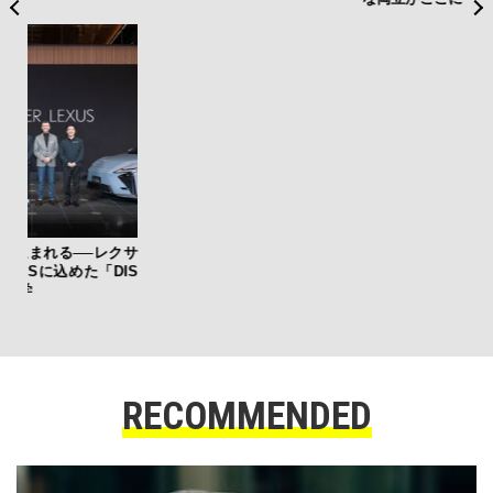
クサ
夏は
DIS
み
す
モ
RECOMMENDED