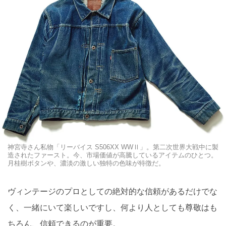
神宮寺さん私物「リーバイス S506XX WWⅡ」。第二次世界大戦中に製
造されたファースト。今、市場価値が高騰しているアイテムのひとつ。
月桂樹ボタンや、濃淡の激しい独特の色味が特徴だ。
ヴィンテージのプロとしての絶対的な信頼があるだけでな
く、一緒にいて楽しいですし、何より人としても尊敬はも
ちろん、信頼できるのが重要。