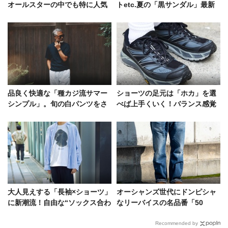
オールスターの中でも特に人気
トetc.夏の「黒サンダル」最新
の理由と違いを徹底解説
事情を街角スナップで！
品良く快適な「種カジ流サマー
ショーツの足元は「ホカ」を選
シンプル」。旬の白パンツをさ
べば上手くいく！バランス感覚
らっと、シンプルに！
巧みな5人の着こなし術
大人見えする「長袖×ショーツ」
オーシャンズ世代にドンピシャ
に新潮流！自由な“ソックス合わ
なリーバイスの名品番「50
せ”が今夏の気分
5」。街行く大人はどう着こな
す？
Recommended by