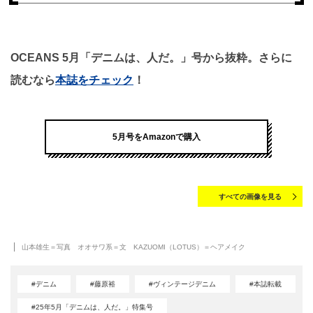
OCEANS 5月「デニムは、人だ。」号から抜粋。さらに
読むなら
本誌をチェック
！
5月号をAmazonで購入
すべての画像を見る
山本雄生＝写真 オオサワ系＝文 KAZUOMI（LOTUS）＝ヘアメイク
#デニム
#藤原裕
#ヴィンテージデニム
#本誌転載
#25年5月「デニムは、人だ。」特集号