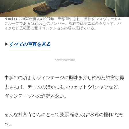
Number_i 神宮寺勇太●1997年、千葉県生まれ。男性ダンスヴォーカル
グループであるNumber_iのメンバー。現在ではデニムのみならず、バ
イクなど広範囲に渡りコレクションの幅を広げている。
▶︎
すべての写真を見る
advertisement
中学生の頃よりヴィンテージに興味を持ち始めた神宮寺勇
太さんは、デニムのほかにもスウェットやTシャツなど、
ヴィンテージへの造詣が深い。
そんな神宮寺さんにとって藤原 裕さんは“永遠の憧れ”だそ
う。