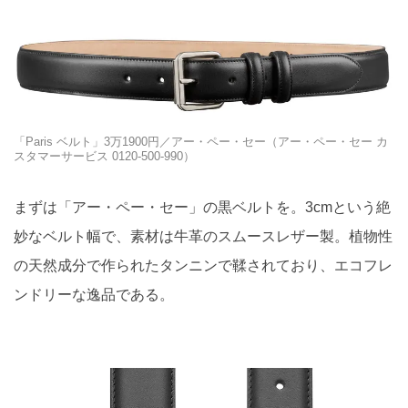
「Paris ベルト」3万1900円／アー・ペー・セー（アー・ペー・セー カ
スタマーサービス 0120-500-990）
まずは「アー・ペー・セー」の黒ベルトを。3cmという絶
妙なベルト幅で、素材は牛革のスムースレザー製。植物性
の天然成分で作られたタンニンで鞣されており、エコフレ
ンドリーな逸品である。