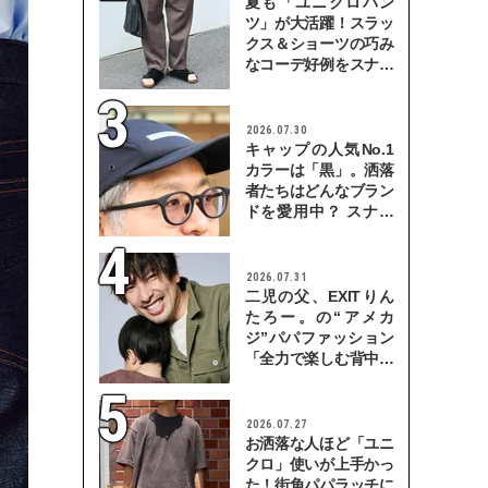
夏も「ユニクロパン
ツ」が大活躍！スラッ
クス＆ショーツの巧み
なコーデ好例をスナッ
プで
2026.07.30
キャップの人気No.1
カラーは「黒」。洒落
者たちはどんなブラン
ドを愛用中？ スナッ
プで検証！
2026.07.31
二児の父、EXITりん
たろー。の“アメカ
ジ”パパファッション
「全力で楽しむ背中を
見せていきたい」
2026.07.27
お洒落な人ほど「ユニ
クロ」使いが上手かっ
た！街角パパラッチに