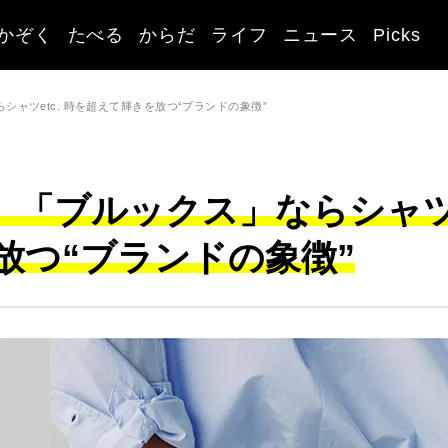
かぞく
たべる
からだ
ライフ
ニュース
Picks
らシャツetc. 時を超えて輝きを放つ“ブランドの象徴”
ニム、「ブルックス」ならシャ
を放つ“ブランドの象徴”