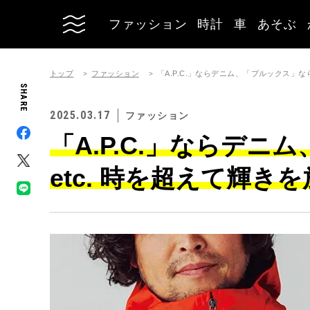
ファッション
時計
車
あそぶ
トップ
ファッション
「A.P.C.」ならデニム、「ブルックス」な
SHARE
2025.03.17
ファッション
「A.P.C.」ならデ
etc. 時を超えて輝き