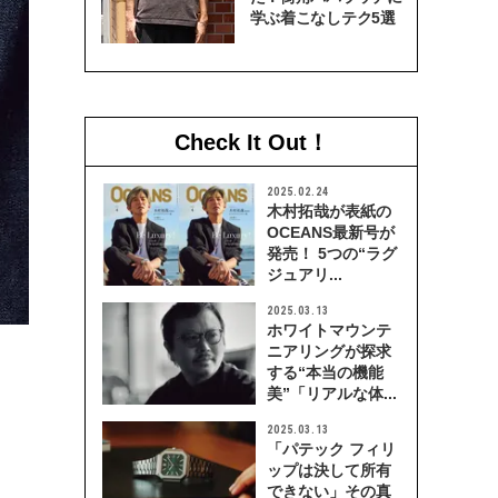
学ぶ着こなしテク5選
Check It Out！
2025.02.24
木村拓哉が表紙の
OCEANS最新号が
発売！ 5つの“ラグ
ジュアリ...
2025.03.13
ホワイトマウンテ
ニアリングが探求
する“本当の機能
美”「リアルな体...
2025.03.13
「パテック フィリ
ップは決して所有
できない」その真