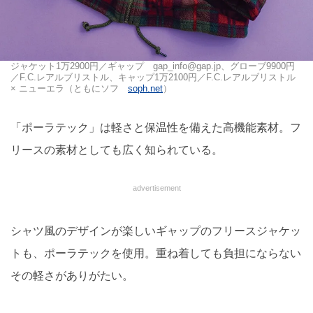
ジャケット1万2900円／ギャップ gap_info@gap.jp、グローブ9900円
／F.C.レアルブリストル、キャップ1万2100円／F.C.レアルブリストル
× ニューエラ（ともにソフ
soph.net
）
「ポーラテック」は軽さと保温性を備えた高機能素材。フ
リースの素材としても広く知られている。
advertisement
シャツ風のデザインが楽しいギャップのフリースジャケッ
トも、ポーラテックを使用。重ね着しても負担にならない
その軽さがありがたい。