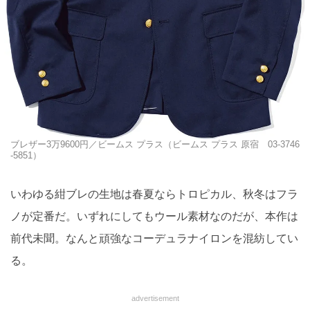
ブレザー3万9600円／ビームス プラス（ビームス プラス 原宿 03-3746
-5851）
いわゆる紺ブレの生地は春夏ならトロピカル、秋冬はフラ
ノが定番だ。いずれにしてもウール素材なのだが、本作は
前代未聞。なんと頑強なコーデュラナイロンを混紡してい
る。
advertisement