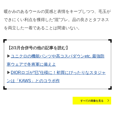
暖かみのあるウールの質感と表情をキープしつつ、毛玉が
できにくい利点を獲得した“混”ブレ。品の良さとタフネス
を両立した一着であることは間違いない。
【2/3月合併号の他の記事を読む】
▶︎
ユニクロの機能パンツや高コスパダウンetc. 最強防
寒ウェアで冬将軍に備えよ
▶︎
DIORロゴが“巳”仕様に！初買にぴったりなスタジャ
ンは「KAWS」とのコラボ作
すべての画像を見る