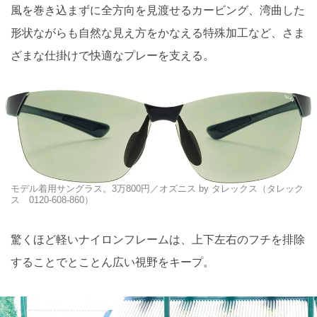
風を巻き込まずに全方向を見渡せるカービング、湾曲した
形状ながらも自然な見え方をかなえる特殊加工など、さま
ざまな仕掛けで快適なプレーを支える。
モデル着用サングラス。3万800円／オズニス by タレックス（タレック
ス 0120-608-860）
驚くほど軽いナイロンフレームは、上下左右のフチを排除
することでとことん広い視野をキープ。