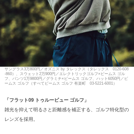
サングラス3万800円／オズニス by タレックス（タレックス 0120-608
-860）、スウェット2万900円／エレクトリックゴルフ×ビームス ゴル
フ、パンツ1万9800円／グラミチ×ビームス ゴルフ、ハット6050円／ビ
ームス ゴルフ（すべてビームス ゴルフ 有楽町 03-5221-6001）
「フラット09 トゥルービュー ゴルフ」
雑光を抑えて明るさと距離感を補正する、ゴルフ特化型の
レンズを採用。