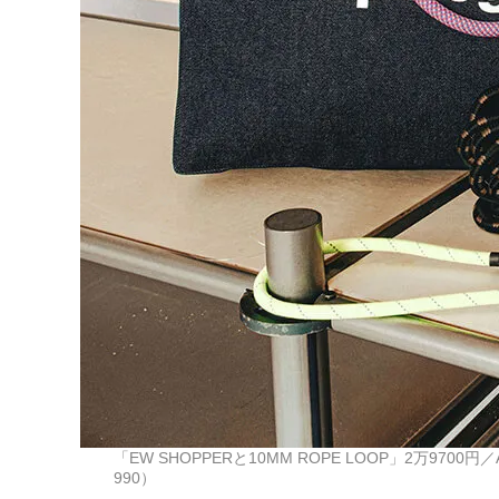
「EW SHOPPERと10MM ROPE LOOP」2万9700円／
990）