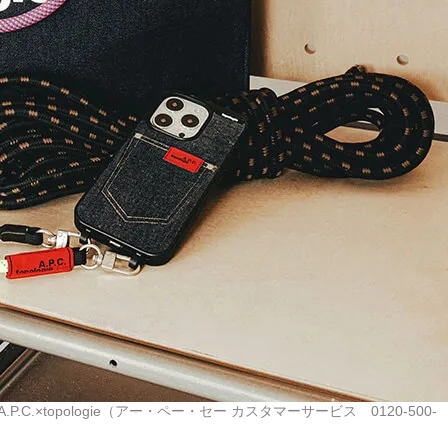
A.P.C.×topologie（アー・ペー・セー カスタマーサービス 0120-500-