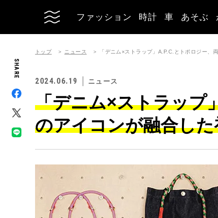
ファッション
時計
車
あそぶ
トップ
ニュース
「デニム×ストラップ」A.P.C.とトポロジー
SHARE
2024.06.19
ニュース
「デニム×ストラップ」
のアイコンが融合した