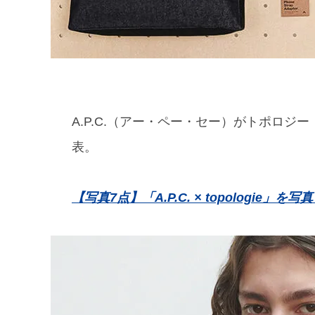
A.P.C.（アー・ペー・セー）がトポロジー
表。
【写真7点】「A.P.C. × topologie」を