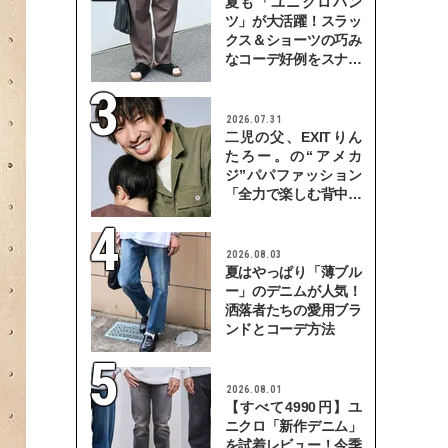
夏も「ユニクロパン
ツ」が大活躍！スラッ
クス＆ショーツの巧み
なコーデ好例をスナッ
プで
2026.07.31
二児の父、EXITりん
たろー。の“アメカ
ジ”パパファッション
「全力で楽しむ背中を
見せていきたい」
2026.08.03
夏はやっぱり「薄ブル
ー」のデニムが人気！
洒落者たちの愛用ブラ
ンドとコーデ方法
2026.08.01
【すべて4990円】ユ
ニクロ「新作デニム」
を試着レビュー！今季