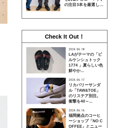
の注目3本を厳選して
穿き比べてみた
Check It Out！
2024.06.18
LAがテーマの「ビ
ルケンシュトック
1774 」夏らしい色
鮮やか...
2024.06.17
リカバリーサンダ
ル「TAW&TOE」
のリステア別注。
衝撃を40～...
2024.06.16
福岡拠点のコーヒ
ーショップ「NO C
OFFEE」とニュー