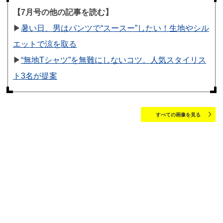
【7月号の他の記事を読む】
▶︎
暑い日、男はパンツで“スースー”したい！生地やシル
エットで涼を取る
▶︎
“無地Tシャツ”を無難にしないコツ。人気スタイリス
ト3名が提案
すべての画像を見る