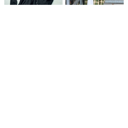
山本耀司、熊谷隆志らファッシ
ショーツは“長袖”に合わせが好
ョン界のマイスター4名が作る
相性！コーデ好例5選で効果・効
「自分が着たい服」とは？
能を検証
全国30店舗のニューバランスで
【全部3990円】ユニクロ新作
大調査！2026年春夏のスタッフ
「スウェットパンツ」を試着レ
人気BEST3モデルは……
ビュー！2026年AWの注目3本を
厳選してみた