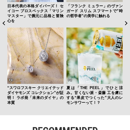
フレ
日本代表の本格ダイバーズ！ セ
「フランク ミュラー」のヴァン
サン
。ク
イコー プロスペックス「マリン
ガード スリム スフマートで”時
と
幸福
マスター」で腕元に品格と冒険
の哲学者”の美学に触れる
も
心を
4名
新し
“スワロフスキー クリエイテッド
夏は「THE PEEL」でひと涼
スタ
ダイヤモンズ コレクション”が証
み。甘くない派・斎藤 工を虜に
明！ ラボ発「未来のダイヤ」の
する“果皮でつくった”大人のレ
本質
モンサワーって！？