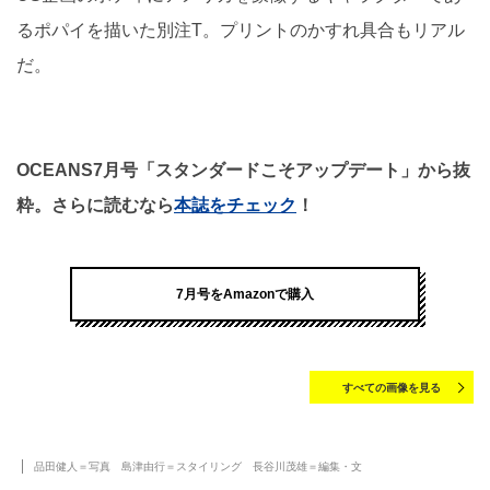
るポパイを描いた別注T。プリントのかすれ具合もリアル
だ。
OCEANS7月号「スタンダードこそアップデート」から抜
粋。さらに読むなら
本誌をチェック
！
7月号をAmazonで購入
すべての画像を見る
品田健人＝写真 島津由行＝スタイリング 長谷川茂雄＝編集・文