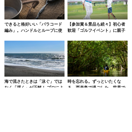
できると格好いい「パラコード
【参加賞＆景品も続々】初心者
編み」。ハンドルとループに使
歓迎「ゴルフイベント」に親子
える2つの編み方から始めよう
で参加しよう！
海で流さたときは「泳ぐ」では
時を忘れる。ずっといたくな
なく「浮く」が正解！ プロによ
る。西表島で過ごした、世界で
る夏必修“海の知識”
ここだけの時間