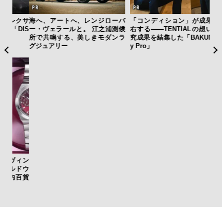
クサ
海へ、アートへ、レンジローバ
「コンディション」が成果を左
内
DIS
ー・ヴェラールと。 江之浦測候
右する——TENTIALの想いと研
の
所で共鳴する、美しきモダンラ
究成果を結集した「BAKUNE Dr
す
グジュアリー
y Pro」
ィン
「
ドウ
グ
百貨
纏