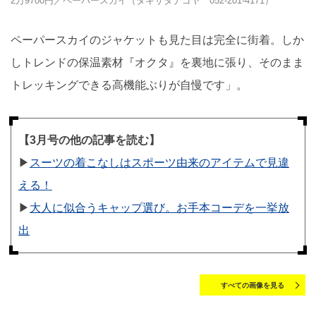
2万9700円／ペーパースカイ（タキサダナゴヤ 052-201-4171）
ペーパースカイのジャケットも見た目は完全に街着。しか
しトレンドの保温素材『オクタ』を裏地に張り、そのまま
トレッキングできる高機能ぶりが自慢です」。
【3月号の他の記事を読む】
▶︎
スーツの着こなしはスポーツ由来のアイテムで見違
える！
▶︎
大人に似合うキャップ選び。お手本コーデを一挙放
出
すべての画像を見る