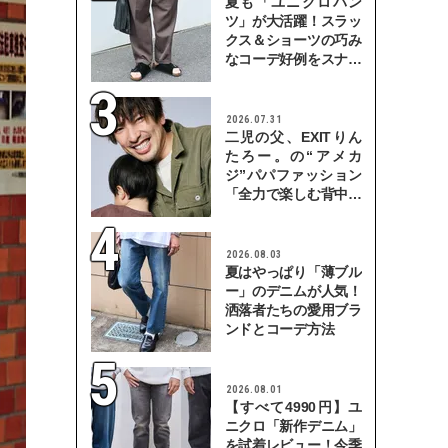
夏も「ユニクロパン
ツ」が大活躍！スラッ
クス＆ショーツの巧み
なコーデ好例をスナッ
プで
2026.07.31
二児の父、EXITりん
たろー。の“アメカ
ジ”パパファッション
「全力で楽しむ背中を
見せていきたい」
2026.08.03
夏はやっぱり「薄ブル
ー」のデニムが人気！
洒落者たちの愛用ブラ
ンドとコーデ方法
2026.08.01
【すべて4990円】ユ
ニクロ「新作デニム」
を試着レビュー！今季