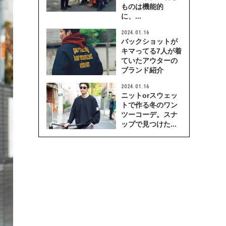
ものは機能的
に、...
2024.01.16
バックショットが
キマってる7人が着
ていたアウターの
ブランド紹介
2024.01.16
ニットorスウェッ
トで作る冬のワン
ツーコーデ。スナ
ップで見つけた...