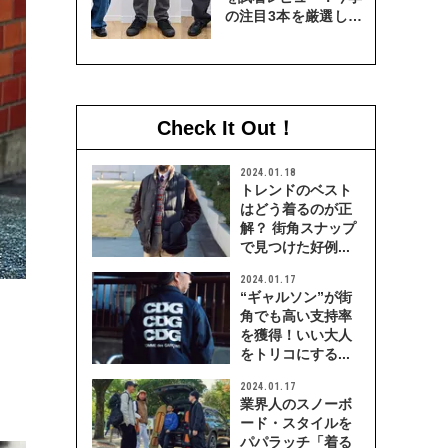
の注目3本を厳選して
穿き比べてみた
Check It Out！
2024.01.18
トレンドのベスト
はどう着るのが正
解？ 街角スナップ
で見つけた好例...
2024.01.17
“ギャルソン”が街
角でも高い支持率
を獲得！いい大人
をトリコにする...
2024.01.17
業界人のスノーボ
ード・スタイルを
パパラッチ「着る