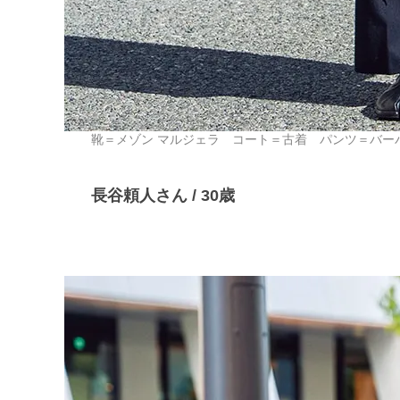
靴＝メゾン マルジェラ コート＝古着 パンツ＝バー
長谷頼人さん / 30歳