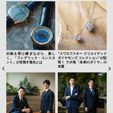
ァン
伝統を受け継ぎながら、新し
“スワロフスキー クリエイテッド
【
で”時
く。「フレデリック・コンスタ
ダイヤモンズ コレクション”が証
テ
ント」が目指す進化とは
明！ ラボ発「未来のダイヤ」の
ォ
本質
店