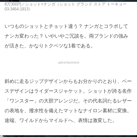
8万300円／ショット×ナンガ（ショット グランド ストア トーキョー
03-3464-1913）
いつものショットとチョット違う？ ナンガとコラボして
ナンカ変わった？ いやいやご冗談を。両ブランドの強み
が活きた、かなりトクベツな1着である。
advertisement
斜めに走るジップデザインからもお分かりのとおり、ベー
スデザインはライダースジャケット。ショットが誇る名作
「ワンスター」の大胆アレンジだ。その代名詞たるレザー
の表地を、撥水性を備えたマットなナイロン素材に変換。
途端、ワイルドからマイルドへ、表情は激変した。