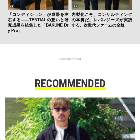
クサ
「コンディション」が成果を左
内製化こそ、コンサルティング
「
DIS
右する——TENTIALの想いと研
の本質だ。レバレジーズが実践
グ
究成果を結集した「BAKUNE Dr
する、次世代ファームの全貌
纏
y Pro」
advertisement
RECOMMENDED