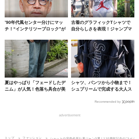
’90年代風センター分けにマッ
古着のグラフィックTシャツで
チ！“インテリツーブロック”が
自分らしさを表現！ジャンプマ
織りなす知的な色気
ンやAC/DCにBLACK FLAGな
ど
夏はやっぱり「フェードしたデ
シャツ、パンツから小物まで！
ニム」が人気！色落ち具合が美
シュプリームで完成する大人ス
しいデニムラバーたちの愛用品
トリートの模範解答
を拝見
Recommended by
advertisement
トップ
ファッション
ショットの完売必至な革ジャン3選！110周年記念の“スペシ
帰ってきた完売アウター