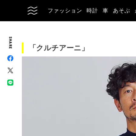
ファッション
時計
車
あそぶ
SHARE
「クルチアーニ」