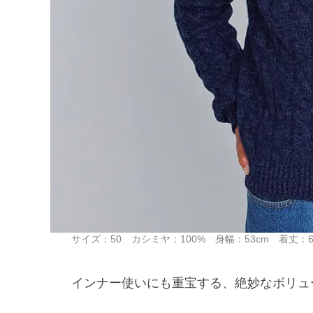
サイズ：50 カシミヤ：100% 身幅：53cm 着丈：63c
インナー使いにも重宝する、絶妙なボリュ