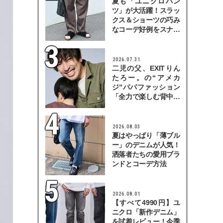
夏も「ユニクロパン
ツ」が大活躍！スラッ
クス＆ショーツの巧み
なコーデ好例をスナッ
プで
2026.07.31
二児の父、EXITりん
たろー。の“アメカ
ジ”パパファッション
「全力で楽しむ背中を
見せていきたい」
2026.08.03
夏はやっぱり「薄ブル
ー」のデニムが人気！
洒落者たちの愛用ブラ
ンドとコーデ方法
2026.08.01
【すべて4990円】ユ
ニクロ「新作デニム」
を試着レビュー！今季