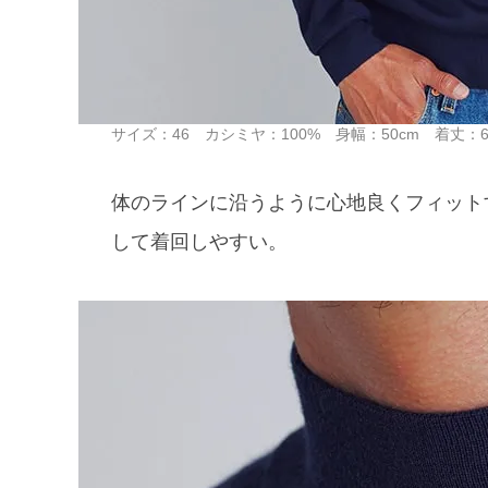
サイズ：46 カシミヤ：100% 身幅：50cm 着丈：66
体のラインに沿うように心地良くフィット
して着回しやすい。