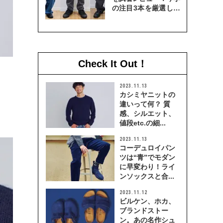
の注目3本を厳選して
穿き比べてみた
Check It Out！
2023.11.13
カシミヤニットの
違いって何？ 質
感、シルエット、
値段etc.の細...
2023.11.13
コーデュロイパン
ツは“青”でモダン
に早変わり！ライ
ンソックスと合...
2023.11.12
ビルケン、ホカ、
ブランドストー
ン。あの名作シュ