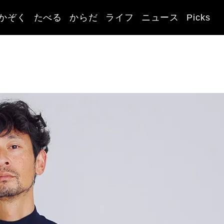
かぞく
たべる
からだ
ライフ
ニュース
Picks