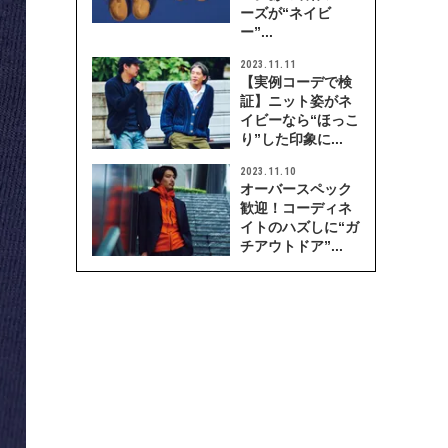
ーズが“ネイビ
ー”...
2023.11.11
【実例コーデで検
証】ニット姿がネ
イビーなら“ほっこ
り”した印象に...
2023.11.10
オーバースペック
歓迎！コーディネ
イトのハズしに“ガ
チアウトドア”...