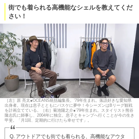
街でも着られる高機能なシェルを教えてくだ
さい！
［左］原 亮太●OCEANS統括編集長。’79年生まれ。落語好きな愛知県
出身者。現在は息子とともにバスケに夢中！今シーズンはBリーグ観戦
を計画立てている。［右］菊池陽之介●’79年生まれ。スタイリスト熊谷
隆志氏に師事し、2004年に独立。息子とキャンプへ行くことが今の生き
甲斐。「月1回、定期的に行けたら幸せです」。
Q. アウトドアでも街でも着られる、高機能なアウタ