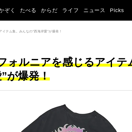
かぞく
たべる
からだ
ライフ
ニュース
Picks
アイテム集。みんなの“西海岸愛”が爆発！
フォルニアを感じるアイテ
”が爆発！