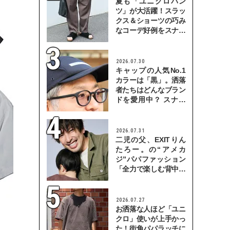
夏も「ユニクロパン
ツ」が大活躍！スラッ
クス＆ショーツの巧み
なコーデ好例をスナッ
プで
2026.07.30
キャップの人気No.1
カラーは「黒」。洒落
者たちはどんなブラン
ドを愛用中？ スナッ
プで検証！
2026.07.31
二児の父、EXITりん
たろー。の“アメカ
ジ”パパファッション
「全力で楽しむ背中を
見せていきたい」
2026.07.27
お洒落な人ほど「ユニ
クロ」使いが上手かっ
た！街角パパラッチに