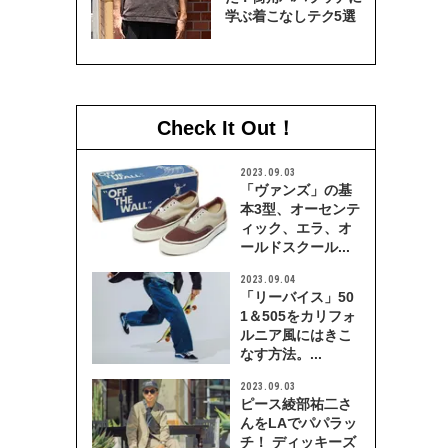
学ぶ着こなしテク5選
Check It Out！
2023.09.03
「ヴァンズ」の基
本3型、オーセンテ
ィック、エラ、オ
ールドスクール...
2023.09.04
「リーバイス」50
1＆505をカリフォ
ルニア風にはきこ
なす方法。...
2023.09.03
ピース綾部祐二さ
んをLAでパパラッ
チ！ ディッキーズ