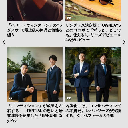
フレ
「ハリー・ウィンストン」の”ラ
サングラス決定版！ OWNDAYS
「
。ク
グスポ”で最上級の気品と個性を
とのコラボで「ずっと、どこで
ガー
幸福
纏う
も」使える4シリーズデビュー＆
の哲
4名がレビュー
ひと涼
「コンディション」が成果を左
内製化こそ、コンサルティング
海
虜に
右する——TENTIALの想いと研
の本質だ。レバレジーズが実践
ー
のレ
究成果を結集した「BAKUNE Dr
する、次世代ファームの全貌
所
y Pro」
グ