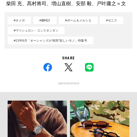
柴田 充、髙村将司、増山直樹、安部 毅、戸叶庸之＝文
#オメガ
#腕時計
#ボーム＆メルシエ
#ゼニス
#ヴァシュロン・コンスタンタン
#23年8月「オーシャンズが“絶対”欲しいモノ」特集号
SHARE
advertisement