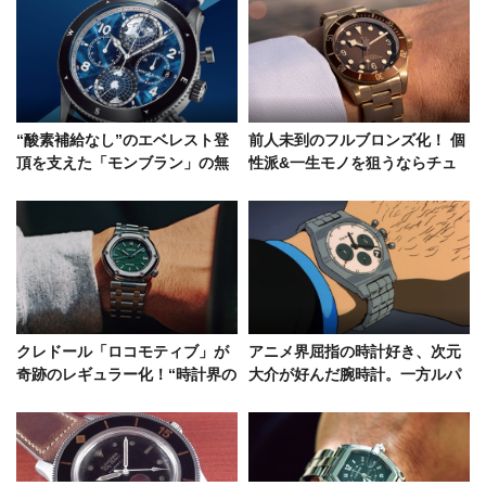
“酸素補給なし”のエベレスト登
前人未到のフルブロンズ化！ 個
頂を支えた「モンブラン」の無
性派&一生モノを狙うならチュ
酸素時計
ーダーの新作ブラックベイを
クレドール「ロコモティブ」が
アニメ界屈指の時計好き、次元
奇跡のレギュラー化！“時計界の
大介が好んだ腕時計。一方ルパ
ピカソ”の傑作をゲットするチャ
ンは？
ンス