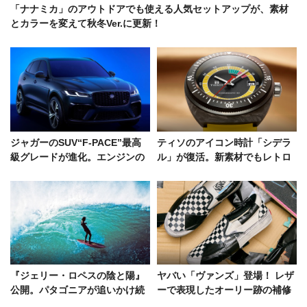
「ナナミカ」のアウトドアでも使える人気セットアップが、素材
とカラーを変えて秋冬Ver.に更新！
ジャガーのSUV“F-PACE”最高
ティソのアイコン時計「シデラ
級グレードが進化。エンジンの
ル」が復活。新素材でもレトロ
出力向上、快適装備で申し分な
な顔つきは70年代当時のまま！
し
『ジェリー・ロペスの陰と陽』
ヤバい「ヴァンズ」登場！ レザ
公開。パタゴニアが追いかけ続
ーで表現したオーリー跡の補修
けたジェリーとは何者か？
テープがコアなファンにドンズ