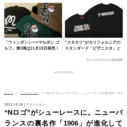
バ！
「ウィンダンシー×マルボン ゴ
“スタカリ”がカリフォルニアの
ルフ」第3弾は11月19日発売！
スタンダード「ピザニスタ」と
即完確実のニューエラのキャッ
コラボ。21周年で2.22にはパー
プも
ティも！
Recommended by
advertisement
トップ
ファッション
“Nロゴ”がシューレースに。ニューバランスの裏名作「190
2022.10.26
ファッション
“Nロゴ”がシューレースに。ニューバ
ランスの裏名作「1906」が進化して
帰ってきた