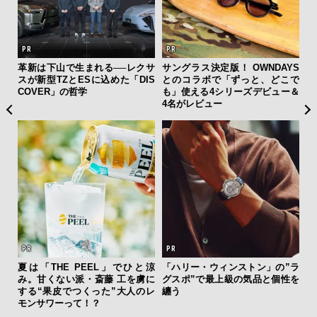
 セ
革新は下山で生まれる──レクサ
サングラス決定版！ OWNDAYS
「
リン
スが新型TZとESに込めた「DIS
とのコラボで「ずっと、どこで
右す
冒険
COVER」の哲学
も」使える4シリーズデビュー＆
究成
4名がレビュー
y P
夏は「THE PEEL」でひと涼
「ハリー・ウィンストン」の”ラ
“ス
み。甘くない派・斎藤 工を虜に
グスポ”で最上級の気品と個性を
ダイ
する“果皮でつくった”大人のレ
纏う
明
モンサワーって！？
本