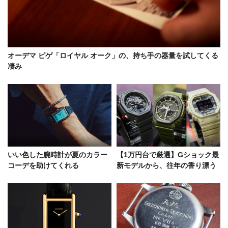
オーデマ ピゲ「ロイヤル オーク」の、持ち手の器量を試してくる
凄み
いい色した腕時計が夏のカラー
【1万円台で厳選】Gショック最
コーデを助けてくれる
新モデルから、往年の香り漂う
ルーキーを4つの目線で