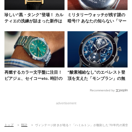
珍しい“黒・タンク”登場！ カル
ミリタリーウォッチが残す謎の
ティエの洗練が詰まった新作は
暗号!? あなたの知らない「マー
大人にこそ似合う腕時計だ
キング」の世界
再燃するカラー文字盤に注目！
“酸素補給なし”のエベレスト登
ピアジェ、セイコーetc. 時計の
頂を支えた「モンブラン」の無
ヘリテージを彩るダイヤル装飾
酸素時計
Recommended by
advertisement
トップ
時計
ヴィンテージ好きが唸る！「ハミルトン」が復刻した’70年代の英空
2022.07.12
時計