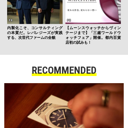
新し
内製化こそ、コンサルティング
【ムーンスウォッチからヴィン
“ス
スタ
の本質だ。レバレジーズが実践
テージまで】「三越ワールドウ
ダイ
する、次世代ファームの全貌
ォッチフェア」開催。都内百貨
明
店初の試みも！
本
RECOMMENDED