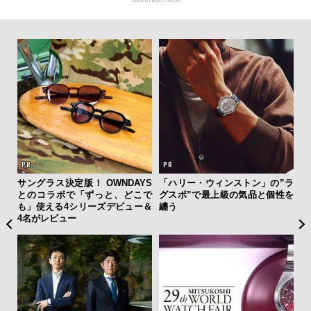
フレ
サングラス決定版！ OWNDAYS
「ハリー・ウィンストン」の”ラ
海
。ク
とのコラボで「ずっと、どこで
グスポ”で最上級の気品と個性を
ー
幸福
も」使える4シリーズデビュー＆
纏う
所
4名がレビュー
グ