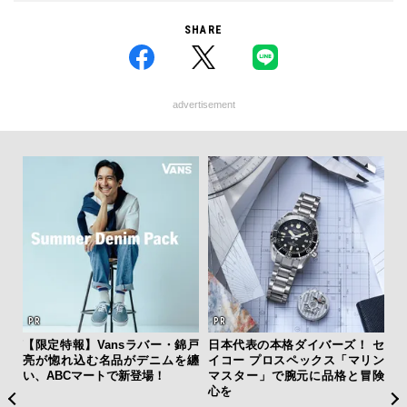
SHARE
advertisement
ひと涼
【限定特報】Vansラバー・錦戸
日本代表の本格ダイバーズ！ セ
内
虜に
亮が惚れ込む名品がデニムを纏
イコー プロスペックス「マリン
の
のレ
い、ABCマートで新登場！
マスター」で腕元に品格と冒険
す
心を