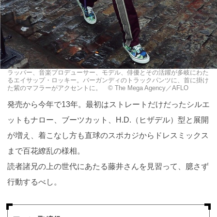
ラッパー、音楽プロデューサー、モデル、俳優とその活躍が多岐にわた
るエイサップ・ロッキー。バーガンディのトラックパンツに、首に掛け
た紫のマフラーがアクセントに。 © The Mega Agency／AFLO
発売から今年で13年。最初はストレートだけだったシルエ
ットもナロー、ブーツカット、H.D.（ヒザデル）型と展開
が増え、着こなし方も直球のスポカジからドレスミックス
まで百花繚乱の様相。
読者諸兄の上の世代にあたる藤井さんを見習って、臆さず
行動するべし。