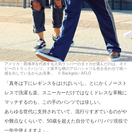
アメリカ・西海岸を代表する人気ラッパーのタイガが選んだのは、ネイ
ビーのトラックパンツ。ド派手な柄のアロハシャツも色を合わせて統一
感を出しているからお見事。 © Backgrid／AFLO
「真冬は下にレギンスをはけばいいし、とにかくノースト
レスで洗濯も楽。スニーカーだけではなくドレスな革靴に
マッチするのも、この手のパンツでは珍しい。
あらゆる世代に支持されていて、流行りすぎているのがや
や難点なくらいで、50歳を超えた自分でもバリバリ現役で
一年中使えますよ」。