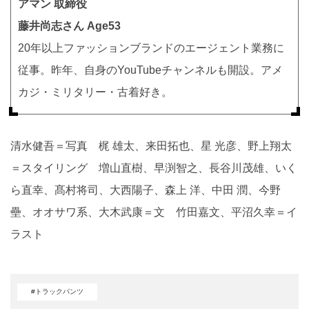
アマン 取締役
藤井尚志さん Age53
20年以上ファッションブランドのエージェント業務に
従事。昨年、自身のYouTubeチャンネルも開設。アメ
カジ・ミリタリー・古着好き。
清水健吾＝写真 梶 雄太、来田拓也、星 光彦、野上翔太
＝スタイリング 増山直樹、早渕智之、長谷川茂雄、いく
ら直幸、髙村将司、大西陽子、森上 洋、中田 潤、今野
壘、オオサワ系、大木武康＝文 竹田嘉文、平沼久幸＝イ
ラスト
#トラックパンツ