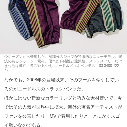
今シーズンから登場した、裾部分のジップが特徴的なニューモデル。光
沢のあるジャージー素材、優れた伸縮性と通気性、ストレスフリーなは
き心地は健在。各2万3100円／ニードルズ（ネペンテス 03-3400-722
7）
なかでも、2008年の登場以来、そのブームを牽引してい
るのがニードルズのトラックパンツだ。
ほかにはない斬新なカラーリングと巧みな素材使いで、今
ではその人気が世界中に拡大。海外の著名アーティストが
ファンを公言したり、MVで着用したりと、とにかくスゴ
イ勢いなのである。