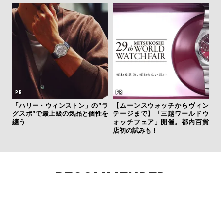
「
「ハリー・ウィンストン」の”ラ
【ムーンスウォッチからヴィン
ガー
グスポ”で最上級の気品と個性を
テージまで】「三越ワールドウ
の哲
纏う
ォッチフェア」開催。都内百貨
店初の試みも！
RECOMMENDED