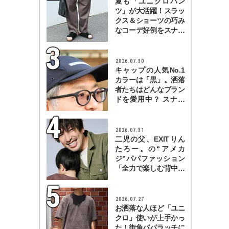
夏も「ユニクロパン
ツ」が大活躍！スラッ
クス＆ショーツの巧み
なコーデ好例をスナッ
プで
2026.07.30
キャップの人気No.1
カラーは「黒」。洒落
者たちはどんなブラン
ドを愛用中？ スナッ
プで検証！
2026.07.31
二児の父、EXITりん
たろー。の“アメカ
ジ”パパファッション
「全力で楽しむ背中を
見せていきたい」
2026.07.27
お洒落な人ほど「ユニ
クロ」使いが上手かっ
た！街角パパラッチに