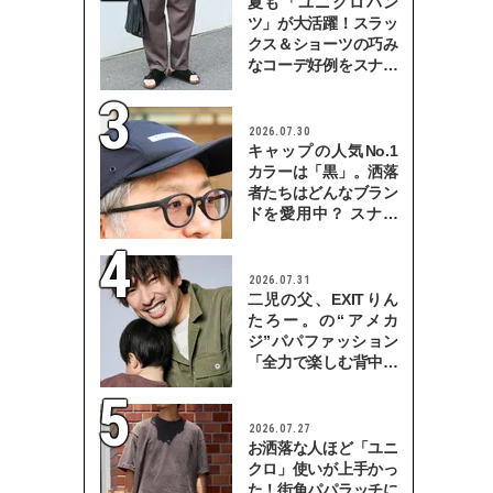
夏も「ユニクロパン
ツ」が大活躍！スラッ
クス＆ショーツの巧み
なコーデ好例をスナッ
プで
2026.07.30
キャップの人気No.1
カラーは「黒」。洒落
者たちはどんなブラン
ドを愛用中？ スナッ
プで検証！
2026.07.31
二児の父、EXITりん
たろー。の“アメカ
ジ”パパファッション
「全力で楽しむ背中を
見せていきたい」
2026.07.27
お洒落な人ほど「ユニ
クロ」使いが上手かっ
た！街角パパラッチに