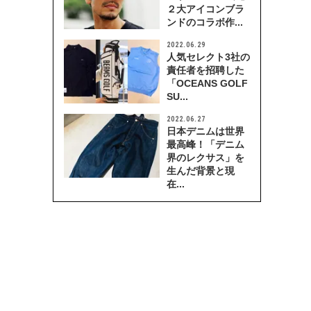
２大アイコンブラ
ンドのコラボ作...
2022.06.29
人気セレクト3社の
責任者を招聘した
「OCEANS GOLF
SU...
2022.06.27
日本デニムは世界
最高峰！「デニム
界のレクサス」を
生んだ背景と現
在...