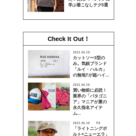
学ぶ着こなしテク5選
Check It Out！
2022.06.30
カットソー3型の
み。気鋭ブランド
「ルイ・ハルカ」
の無地Tが超ハイ...
2022.06.30
買い物前に必読！
業界の「パタゴニ
ア」マニアが夏の
永久指名アイテ
ム...
2022.06.30
「ライトニングボ
ルト×ニューエラ」