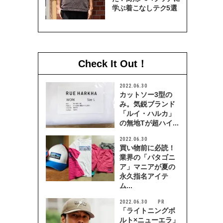
学ぶ着こなしテク5選
Check It Out！
2022.06.30
カットソー3型の
み。気鋭ブランド
「ルイ・ハルカ」
の無地Tが超ハイ...
2022.06.30
買い物前に必読！
業界の「パタゴニ
ア」マニアが夏の
永久指名アイテ
ム...
2022.06.30
「ライトニングボ
ルト×ニューエラ」