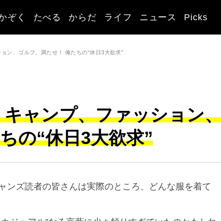
かぞく
たべる
からだ
ライフ
ニュース
Picks
ョン、ゴルフ。満たせ！ 俺たちの“休日3大欲求”
】キャンプ、ファッション
ちの“休日3大欲求”
ャンズ読者の皆さんは実際のところ、どんな服を着て