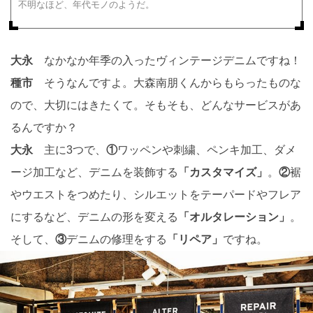
不明なほど、年代モノのようだ。
大永
なかなか年季の入ったヴィンテージデニムですね！
種市
そうなんですよ。大森南朋くんからもらったものな
ので、大切にはきたくて。そもそも、どんなサービスがあ
るんですか？
大永
主に3つで、
①
ワッペンや刺繍、ペンキ加工、ダメ
ージ加工など、デニムを装飾する
「カスタマイズ」
。
②
裾
やウエストをつめたり、シルエットをテーパードやフレア
にするなど、デニムの形を変える
「オルタレーション」
。
そして、
③
デニムの修理をする
「リペア」
ですね。