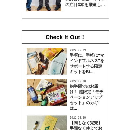
の注目3本を厳選して
穿き比べてみた
Check It Out！
2022.06.29
手頃に、手軽に“マ
インドフルネス”を
サポートする限定
キットをBi...
2022.06.28
約半額でのお届
け！ 超限定「モチ
ベーションアップ
セット」のカギ
は...
2022.06.28
【間もなく完売】
手間なく使えてお