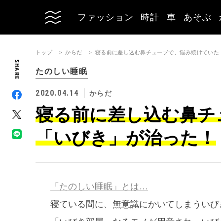
ファッション
時計
車
あそぶ
トップ
からだ
寝る前に差し込む鼻チューブで、悩み続けていた
SHARE
たのしい睡眠
2020.04.14
からだ
寝る前に差し込む鼻チ
「いびき」が治った！
「たのしい睡眠」とは…
寝ている間に、無意識にかいてしまういび