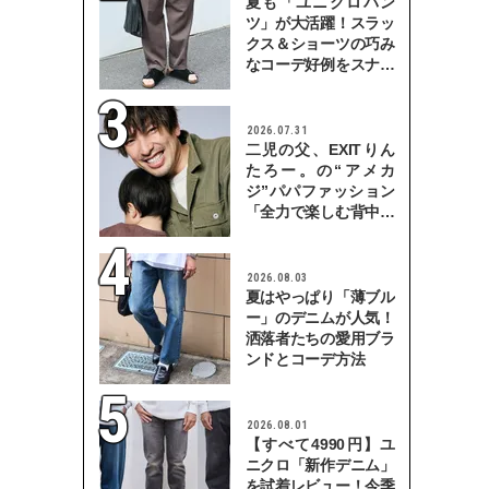
夏も「ユニクロパン
ツ」が大活躍！スラッ
クス＆ショーツの巧み
なコーデ好例をスナッ
プで
2026.07.31
二児の父、EXITりん
たろー。の“アメカ
ジ”パパファッション
「全力で楽しむ背中を
見せていきたい」
2026.08.03
夏はやっぱり「薄ブル
ー」のデニムが人気！
洒落者たちの愛用ブラ
ンドとコーデ方法
2026.08.01
【すべて4990円】ユ
ニクロ「新作デニム」
を試着レビュー！今季