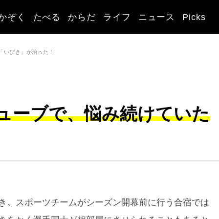
かぞく
たべる
からだ
ライフ
ニュース
Picks
「いびき」が治った！
ューブで、悩み続けていた
き。スポーツチームがシーズン開幕前に行う合宿では