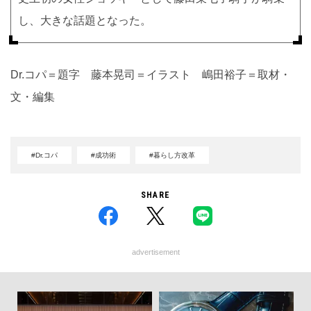
し、大きな話題となった。
Dr.コパ＝題字 藤本晃司＝イラスト 嶋田裕子＝取材・
文・編集
#Dr.コパ
#成功術
#暮らし方改革
SHARE
advertisement