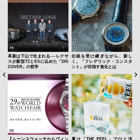
フレ
革新は下山で生まれる──レクサ
伝統を受け継ぎながら、新し
「
。ク
スが新型TZとESに込めた「DIS
く。「フレデリック・コンスタ
右す
幸福
COVER」の哲学
ント」が目指す進化とは
究成
y P
【ムーンスウォッチからヴィン
夏は「THE PEEL」でひと涼