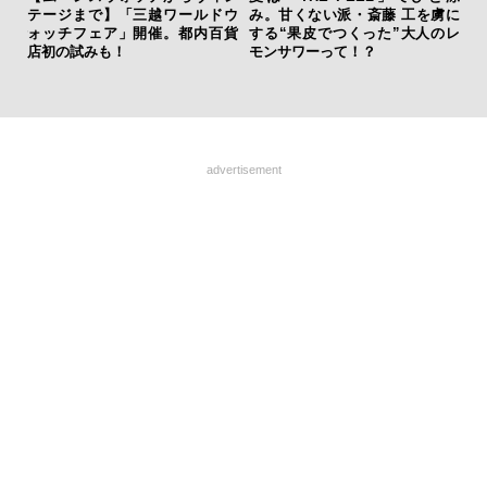
ァン
テージまで】「三越ワールドウ
み。甘くない派・斎藤 工を虜に
内
で”時
ォッチフェア」開催。都内百貨
する“果皮でつくった”大人のレ
の
店初の試みも！
モンサワーって！？
す
advertisement