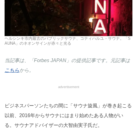
ヘルシンキ市内最古のパブリックサウナ、コティハルユ・サウナ。「S
AUNA」のネオンサインが赤々と光る
当記事は、「Forbes JAPAN」の提供記事です。元記事は
こちら
から。
advertisement
ビジネスパーソンたちの間に「サウナ旋風」が巻き起こる
以前、2016年からサウナにはまり始めたある人物がい
る。サウナアドバイザーの大智由実子氏だ。