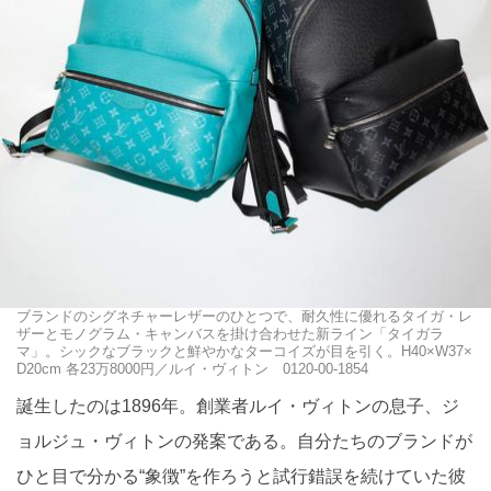
ブランドのシグネチャーレザーのひとつで、耐久性に優れるタイガ・レ
ザーとモノグラム・キャンバスを掛け合わせた新ライン「タイガラ
マ」。シックなブラックと鮮やかなターコイズが目を引く。H40×W37×
D20cm 各23万8000円／ルイ・ヴィトン 0120-00-1854
誕生したのは1896年。創業者ルイ・ヴィトンの息子、ジ
ョルジュ・ヴィトンの発案である。自分たちのブランドが
ひと目で分かる“象徴”を作ろうと試行錯誤を続けていた彼