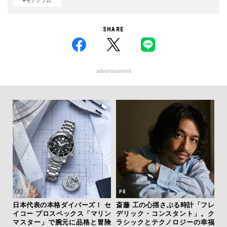
#モノグラム
SHARE
advertisement
クサ
日本代表の本格ダイバーズ！ セ
斎藤 工の心揺さぶる時計「フレ
サン
DIS
イコー プロスペックス「マリン
デリック・コンスタント」。ク
と
マスター」で腕元に品格と冒険
ラシックとテクノロジーの幸福
も