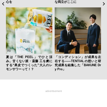
心を
な両立がここに
4名
夏は「THE PEEL」でひと涼
「コンディション」が成果を左
海
み。甘くない派・斎藤 工を虜に
右する——TENTIALの想いと研
ー
する“果皮でつくった”大人のレ
究成果を結集した「BAKUNE Dr
所
モンサワーって！？
y Pro」
グ
advertisement