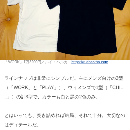
「WORK」1万3200円／ルイ・ハルカ
https://rueharkha.com
ラインナップは非常にシンプルだ。主にメンズ向けの2型
（「WORK」と「PLAY」）、ウィメンズで1型（「CHIL
L」）の計3型で、カラーも白と黒の2色のみ。
とはいっても、突き詰めれば結局、それで十分。大切なの
はディテールだ。