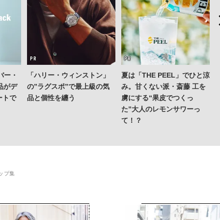
バー・
「ハリー・ウィンストン」
夏は「THE PEEL」でひと涼
品がデ
の”ラグスポ”で最上級の気
み。甘くない派・斎藤 工を
ートで
品と個性を纏う
虜にする“果皮でつくっ
た”大人のレモンサワーっ
「
て！？
ップ集