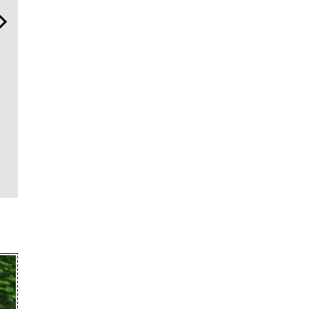
「コンディション」が成果
日本代表の本格ダイバー
「フランク
を左右する——TENTIALの
ズ！ セイコー プロスペック
ァンガード
想いと研究成果を結集した
ス「マリンマスター」で腕
トで”時の
BAKUNE Dry Pro」
元に品格と冒険心を
触れる