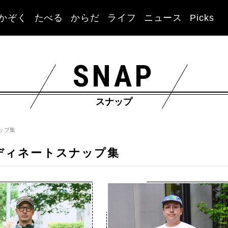
かぞく
たべる
からだ
ライフ
ニュース
Picks
SNAP
スナップ
ップ集
ディネートスナップ集