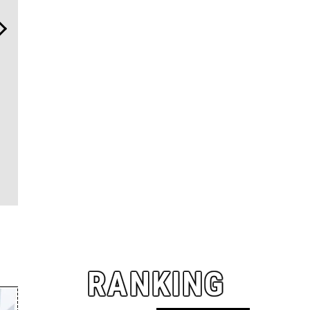
「コンディション」が成果
日本代表の本格ダイバー
「フランク
を左右する——TENTIALの
ズ！ セイコー プロスペック
ァンガード
想いと研究成果を結集した
ス「マリンマスター」で腕
トで”時の
BAKUNE Dry Pro」
元に品格と冒険心を
触れる
RANKING