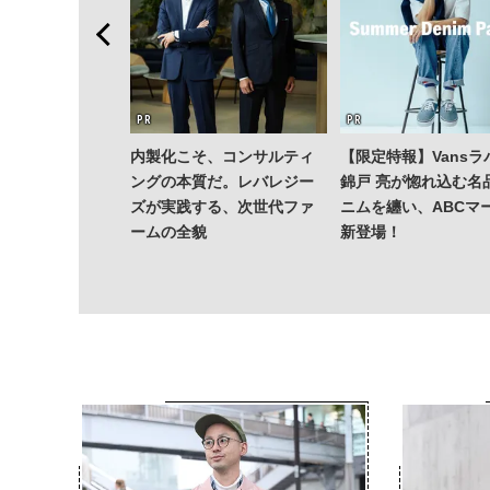
内製化こそ、コンサルティ
【限定特報】Vansラ
ングの本質だ。レバレジー
錦戸 亮が惚れ込む名
ズが実践する、次世代ファ
ニムを纏い、ABCマ
ームの全貌
新登場！