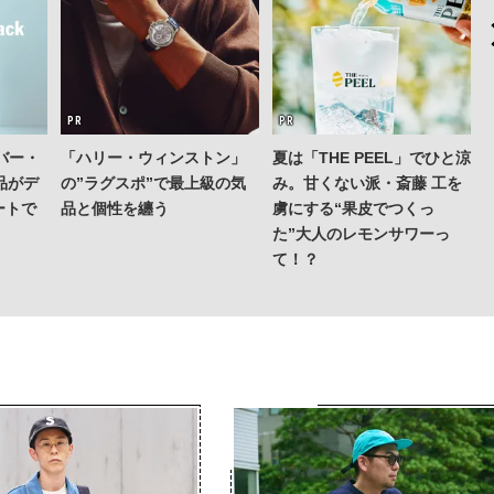
バー・
「ハリー・ウィンストン」
夏は「THE PEEL」でひと涼
品がデ
の”ラグスポ”で最上級の気
み。甘くない派・斎藤 工を
ートで
品と個性を纏う
虜にする“果皮でつくっ
た”大人のレモンサワーっ
「
て！？