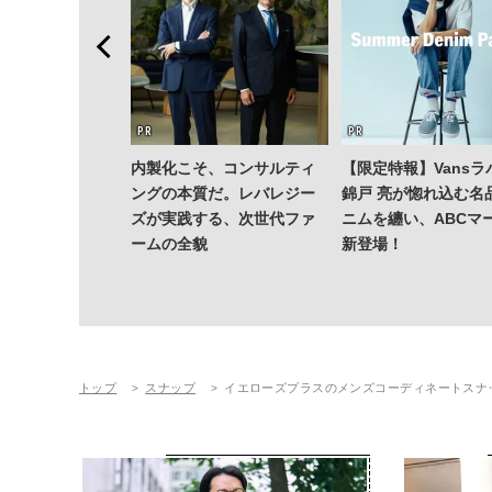
内製化こそ、コンサルティ
【限定特報】Vansラ
ングの本質だ。レバレジー
錦戸 亮が惚れ込む名
ズが実践する、次世代ファ
ニムを纏い、ABCマ
ームの全貌
新登場！
トップ
スナップ
イエローズプラスのメンズコーディネートスナ