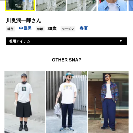
川良潤一郎さん
中目黒
春夏
38歳
場所
年齢
シーズン
着用アイテム
ブルックスブラザーズ
シャツ
ダイワピア39
Tシャツ
OTHER SNAP
ジーユー
パンツ
ニューバランス
シューズ
カリフォルニアジェネラルストア
帽子
ジンズ
眼鏡
アップル
腕時計