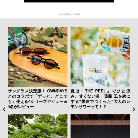
advertisement
テッド
サングラス決定版！ OWNDAYS
夏は「THE PEEL」でひと涼
「
”が証
とのコラボで「ずっと、どこで
み。甘くない派・斎藤 工を虜に
グ
」の
も」使える4シリーズデビュー＆
する“果皮でつくった”大人のレ
纏
4名がレビュー
モンサワーって！？