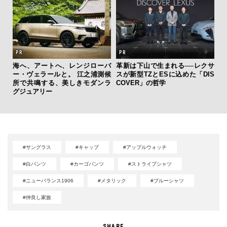
斎
を左
海へ、アートへ、レンジローバ
革新は下山で生まれる──レクサ
デ
いと研
ー・ヴェラールと。 江之浦測候
スが新型TZとESに込めた「DIS
ラ
 Dr
所で共鳴する、美しきモダンラ
COVER」の哲学
な
グジュアリー
#サングラス
#キャップ
#アップルウォッチ
#白パンツ
#カーゴパンツ
#ストライプシャツ
#ニューバランス1906
#メタリック
#ブルーシャツ
#仲良し家族
SHARE