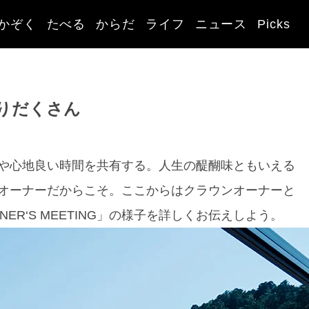
かぞく
たべる
からだ
ライフ
ニュース
Picks
りだくさん
や心地良い時間を共有する。人生の醍醐味ともいえる
オーナーだからこそ。ここからはクラウンオーナーと
NER‘S MEETING」の様子を詳しくお伝えしよう。