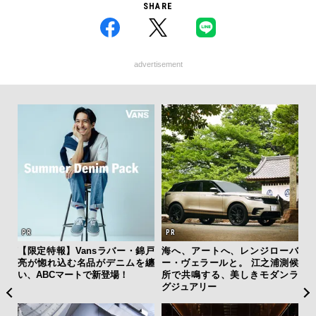
SHARE
advertisement
ひと涼
【限定特報】Vansラバー・錦戸
海へ、アートへ、レンジローバ
伝
虜に
亮が惚れ込む名品がデニムを纏
ー・ヴェラールと。 江之浦測候
く
のレ
い、ABCマートで新登場！
所で共鳴する、美しきモダンラ
ン
グジュアリー