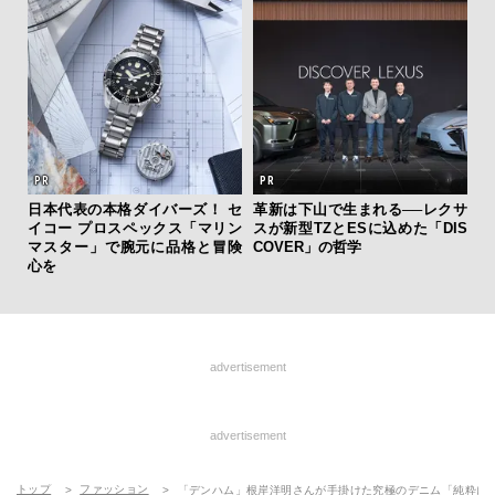
サン
日本代表の本格ダイバーズ！ セ
革新は下山で生まれる──レクサ
と
イコー プロスペックス「マリン
スが新型TZとESに込めた「DIS
も
マスター」で腕元に品格と冒険
COVER」の哲学
4名
心を
advertisement
advertisement
トップ
ファッション
「デンハム」根岸洋明さんが手掛けた究極のデニム「純粋にカ