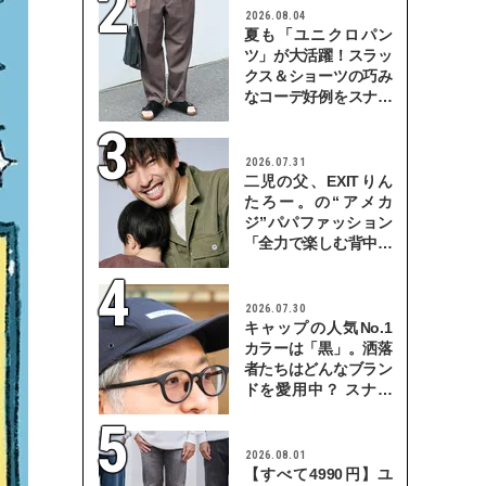
2026.08.04
夏も「ユニクロパン
ツ」が大活躍！スラッ
クス＆ショーツの巧み
なコーデ好例をスナッ
プで
2026.07.31
二児の父、EXITりん
たろー。の“アメカ
ジ”パパファッション
「全力で楽しむ背中を
見せていきたい」
2026.07.30
キャップの人気No.1
カラーは「黒」。洒落
者たちはどんなブラン
ドを愛用中？ スナッ
プで検証！
2026.08.01
【すべて4990円】ユ