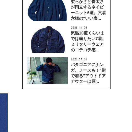
柔らかさと骨太さ
が両立するネイビ
ーニット6選。六者
六様の“いい表...
2023.11.06
気温10度くらいま
では頼りたい7着。
ミリタリーウェア
のコテコテ感...
2023.11.06
パタゴニアにナン
ガ、ノースも！“街
で着る”アウトドア
アウターは原...