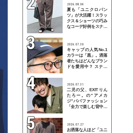
2026.08.04
夏も「ユニクロパン
ツ」が大活躍！スラッ
クス＆ショーツの巧み
なコーデ好例をスナッ
プで
2026.07.30
キャップの人気No.1
カラーは「黒」。洒落
者たちはどんなブラン
ドを愛用中？ スナッ
プで検証！
2026.07.31
二児の父、EXITりん
たろー。の“アメカ
ジ”パパファッション
「全力で楽しむ背中を
見せていきたい」
2026.07.27
お洒落な人ほど「ユニ