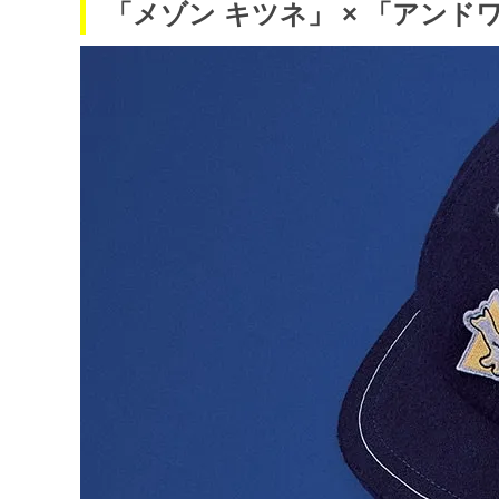
「メゾン キツネ」 × 「アン