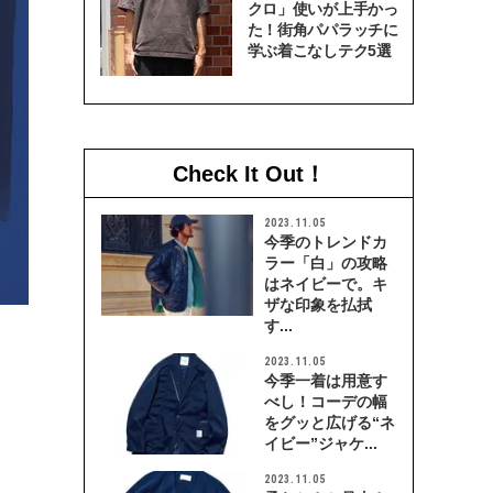
クロ」使いが上手かっ
た！街角パパラッチに
学ぶ着こなしテク5選
Check It Out！
2023.11.05
今季のトレンドカ
ラー「白」の攻略
はネイビーで。キ
ザな印象を払拭
す...
2023.11.05
今季一着は用意す
べし！コーデの幅
をグッと広げる“ネ
イビー”ジャケ...
2023.11.05