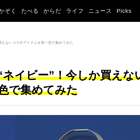
かぞく
たべる
からだ
ライフ
ニュース
Picks
か買えないコラボアイテムを青一色で集めてみた
“ネイビー”！今しか買えな
色で集めてみた