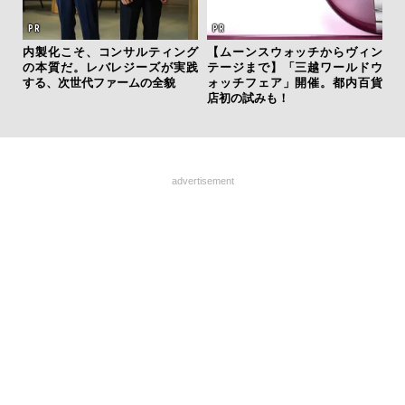
内製化こそ、コンサルティング
【ムーンスウォッチからヴィン
夏は
の本質だ。レバレジーズが実践
テージまで】「三越ワールドウ
み
する、次世代ファームの全貌
ォッチフェア」開催。都内百貨
す
店初の試みも！
モ
advertisement