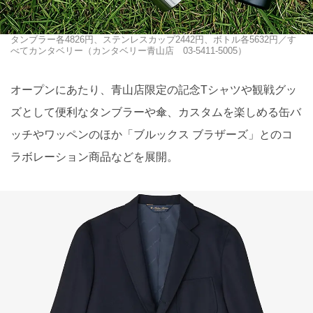
タンブラー各4826円、ステンレスカップ2442円、ボトル各5632円／す
べてカンタベリー（カンタベリー⻘山店 03-5411-5005）
オープンにあたり、⻘山店限定の記念Tシャツや観戦グッ
ズとして便利なタンブラーや傘、カスタムを楽しめる缶バ
ッチやワッペンのほか「ブルックス ブラザーズ」とのコ
ラボレーション商品などを展開。