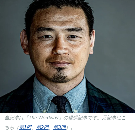
当記事は「The Wordway」の提供記事です。元記事はこ
ちら（
第1回
、
第2回
、
第3回
）。