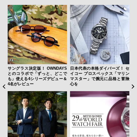
”ラ
サングラス決定版！ OWNDAYS
日本代表の本格ダイバーズ！ セ
「
性を
とのコラボで「ずっと、どこで
イコー プロスペックス「マリン
ガー
も」使える4シリーズデビュー＆
マスター」で腕元に品格と冒険
の哲
4名がレビュー
心を