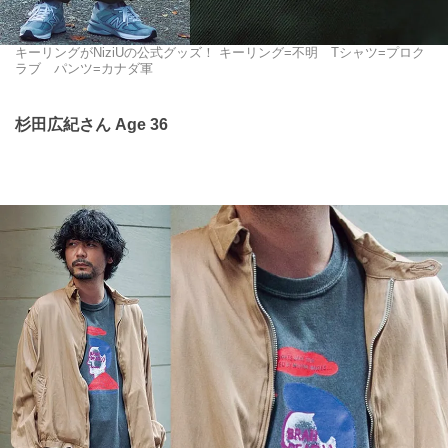
キーリングがNiziUの公式グッズ！ キーリング=不明 Tシャツ=プロク
ラブ パンツ=カナダ軍
杉田広紀さん Age 36