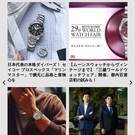
クサ
日本代表の本格ダイバーズ！ セ
【ムーンスウォッチからヴィン
伝
DIS
イコー プロスペックス「マリン
テージまで】「三越ワールドウ
く
マスター」で腕元に品格と冒険
ォッチフェア」開催。都内百貨
ン
心を
店初の試みも！