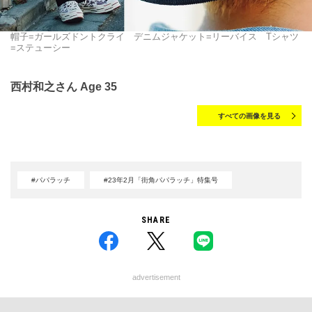
帽子=ガールズドントクライ デニムジャケット=リーバイス Tシャツ
=ステューシー
西村和之さん Age 35
すべての画像を見る
#パパラッチ
#23年2月「街角パパラッチ」特集号
SHARE
advertisement