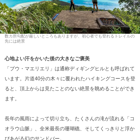
数カ所勾配が厳しいところもありますが、初心者でも登れるトレイルの
先には絶景
心地よい汗をかいた後の大きなご褒美
「プウ・マエリエリ」は通称ディギングヒルとも呼ばれて
います。片道40分の木々に覆われたハイキングコースを登
ると、頂上からは見たことのない絶景を眺めることができ
ます。
長年の風雨によって切り立ち、たくさんの滝が流れる「コ
オラウ山脈」、全米最長の珊瑚礁、そしてくっきりと浮か
びあがる幻のサンドバー。